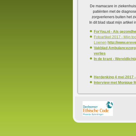
De mamacare in ziekenhuis R
patiënten met de diagnose
zorgverleners buiten het 
In dit blad staat mijn artik
ForYou.nl - Als gezondh
Fotoartikel 2017 - Mijn t
Loenen
http://www.ereve
Vakblad Ambulancezorg s
verlies
In de krant - Wereldlicht
Herdenking 4 mei 2017 -
Interview met Monique M