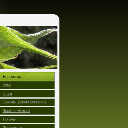
Hoofdmenu
Home
Ik ben
Coachen Zorgprofesionals
Rouw en Verlies
Tarieven
Referenties