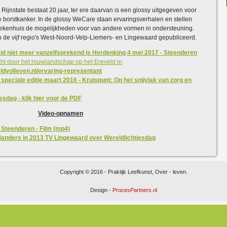
ijnstate bestaat 20 jaar, ter ere daarvan is een glossy uitgegeven voor
 borstkanker. In de glossy WeCare staan ervaringsverhalen en stellen
ziekenhuis de mogelijkheden voor van andere vormen in ondersteuning.
el in de vijf regio's West-Noord-Velp-Liemers- en Lingewaard gepubliceerd.
eid niet meer vanzelfsprekend is
Herdenking 4 mei 2017 - Steenderen
ocht door het rouwlandschap op het Ereveld in
ldvolleven.nl/ervaring-representant
peciale editie maart 2016 - Kruispunt: Op het snijvlak van zorg en
jesdag - klik hier voor de PDF
Video-opnamen
 Steenderen - Film (mp4)
anders in 2013 TV Lingewaard over Wereldlichtjesdag
Copyright © 2016 - Praktijk Leefkunst, Over - leven.
Design -
ProcesPartners.nl